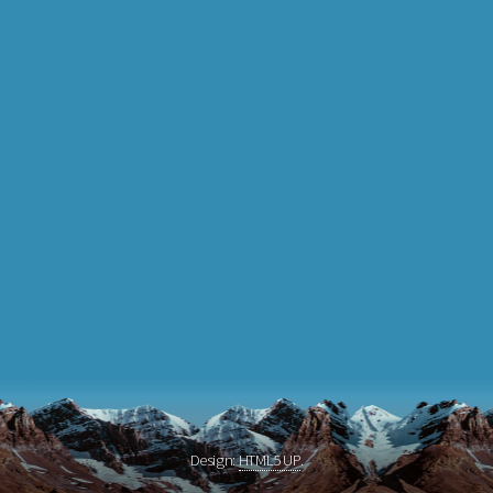
Design:
HTML5 UP
.